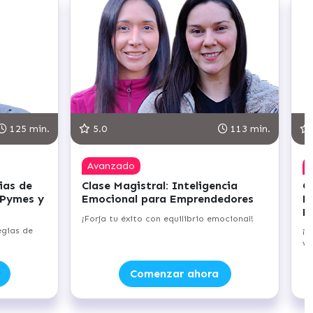
125 min.
5.0
113 min.
Avanzado
ias de
Clase Magistral: Inteligencia
C
 Pymes y
Emocional para Emprendedores
E
E
¡Forja tu éxito con equilibrio emocional!
egias de
¡D
ve
Comenzar ahora