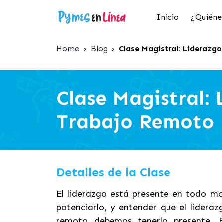
Inicio
¿Quiéne
Home
›
Blog
›
Clase Magistral: Liderazg
Clase Magistral: 
Trabajo Remoto
Detalles de la Clase
El liderazgo está presente en todo mo
potenciarlo, y entender que el lideraz
remoto debemos tenerlo presente. 