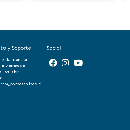
to y Soporte
Social
io de atención:
 a viernes de
a 18:00 hrs.
o:
cto@pymesenlinea.cl