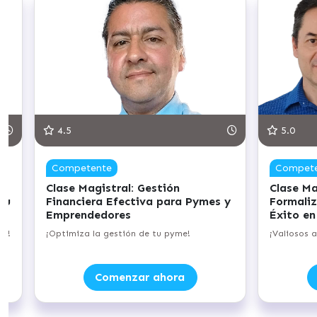
4.5
5.0
Competente
Compet
Clase Magistral: Gestión
Clase Ma
tu
Financiera Efectiva para Pymes y
Formaliz
Emprendedores
Éxito en
el!
¡Optimiza la gestión de tu pyme!
¡Valiosos 
Comenzar ahora