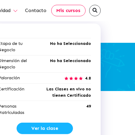
idad
Contacto
Mis cursos
Etapa de tu
No ha Seleccionado
Negocio
Dimensión del
No ha Seleccionado
Negocio
Valoración
4.8
Certificación
Las Clases en vivo no
tienen Certificado
Personas
49
Matriculadas
Ver la clase