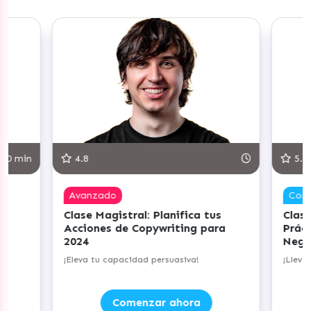
30 min
4.8
5.0
Avanzado
Com
Clase Magistral: Planifica tus
Clase
Acciones de Copywriting para
Práct
2024
Nego
do
¡Eleva tu capacidad persuasiva!
¡Lleva
Comenzar ahora