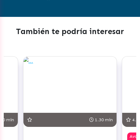
También te podría interesar
30 min
1.30 min
4.8
Ava