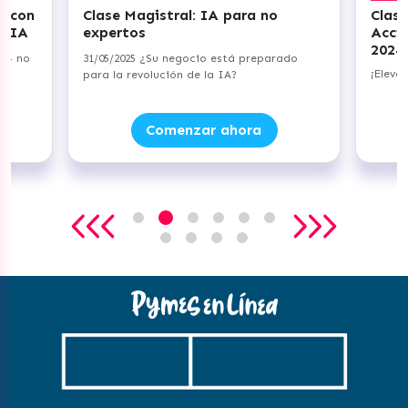
r con
Clase Magistral: IA para no
Clase
+ IA
expertos
Acci
2024
a — no
31/05/2025 ¿Su negocio está preparado
¡Eleva
para la revolución de la IA?
Comenzar ahora