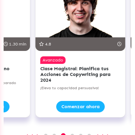
.30 min
4.8
5.0
Avanzado
Com
Clase Magistral: Planifica tus
Clas
Acciones de Copywriting para
Prác
2024
Nego
ado
¡Eleva tu capacidad persuasiva!
¡Lleva
Comenzar ahora