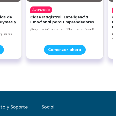
Avanzado
ias de
Clase Magistral: Inteligencia
C
 Pymes y
Emocional para Emprendedores
E
E
¡Forja tu éxito con equilibrio emocional!
egias de
¡D
ve
Comenzar ahora
to y Soporte
Social