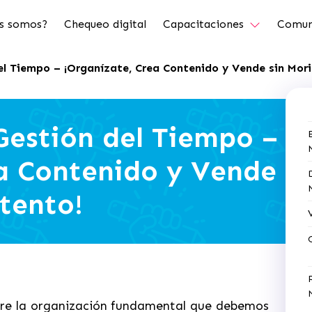
s somos?
Chequeo digital
Capacitaciones
Comun
el Tiempo – ¡Organízate, Crea Contenido y Vende sin Morir
 Gestión del Tiempo –
ea Contenido y Vende
ntento!
bre la organización fundamental que debemos