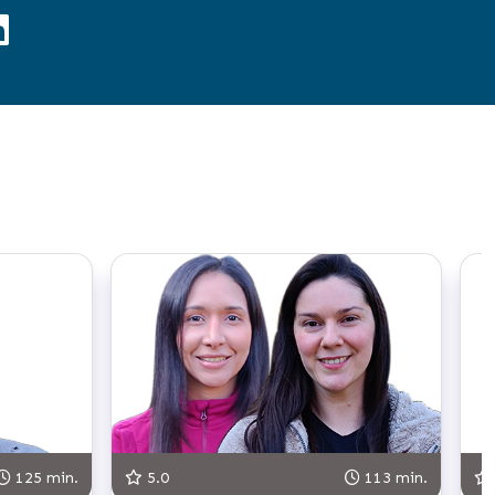
125 min.
5.0
113 min.