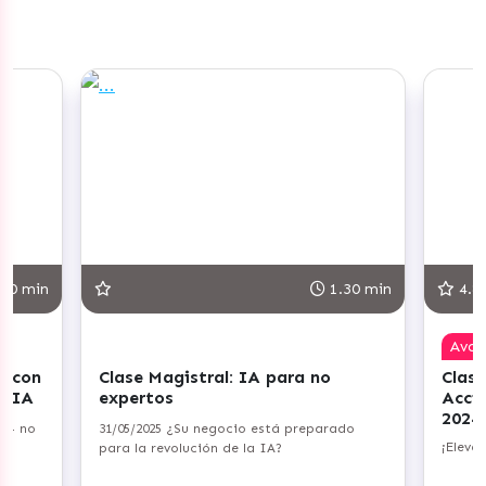
1.30 min
4.8
Avanzado
A para no
Clase Magistral: Planifica tus
Acciones de Copywriting para
2024
está preparado
¡Eleva tu capacidad persuasiva!
 IA?