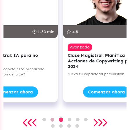
1.30 min
4.8
Avanzado
C
no
Clase Magistral: Planifica tus
Cl
Acciones de Copywriting para
Pr
2024
N
parado
¡Eleva tu capacidad persuasiva!
¡L
Comenzar ahora