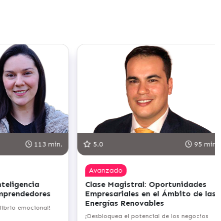
95 min.
5.0
123 min.
Competente
ortunidades
Clase Magistral: Inteligencia
 Ámbito de las
Artificial relacionada a la
s
Automatización de Tareas
de los negocios
¡Potencia tu eficiencia con la Inteligencia