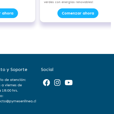
ables!
Artificial!
ahora
Comenzar ahora
to y Soporte
Social
io de atención:
 a viernes de
a 18:00 hrs.
o:
cto@pymesenlinea.cl