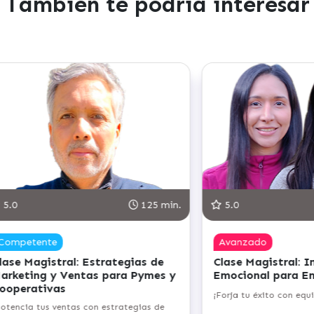
También te podría interesar
.0
113 min.
5.0
anzado
Avanzado
se Magistral: Inteligencia
Clase Magistral: Op
ocional para Emprendedores
Empresariales en el
Energías Renovable
ja tu éxito con equilibrio emocional!
¡Desbloquea el potencial 