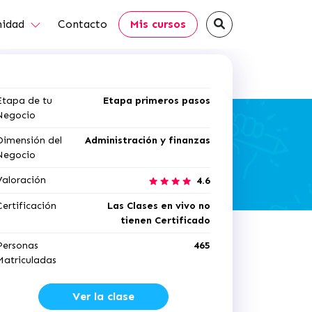
idad
Contacto
Mis cursos
Etapa de tu
Etapa primeros pasos
Negocio
Dimensión del
Administración y finanzas
Negocio
Valoración
4.6
Certificación
Las Clases en vivo no
tienen Certificado
Personas
465
Matriculadas
Ver la clase