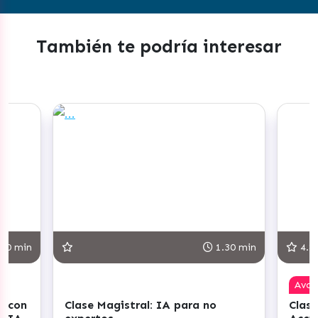
También te podría interesar
30 min
1.30 min
4.8
Ava
r con
Clase Magistral: IA para no
Clase