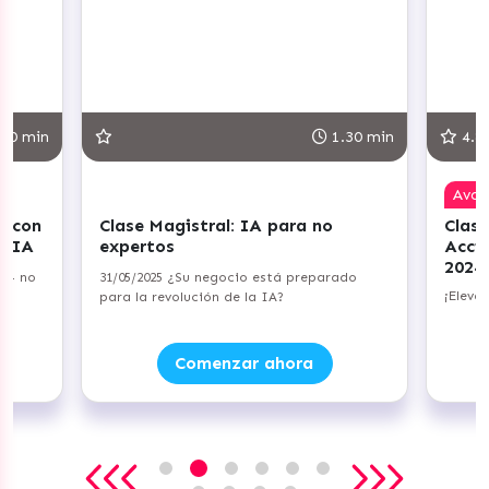
30 min
1.30 min
4.8
Ava
r con
Clase Magistral: IA para no
Clase
+ IA
expertos
Acci
2024
a — no
31/05/2025 ¿Su negocio está preparado
¡Eleva
para la revolución de la IA?
Comenzar ahora