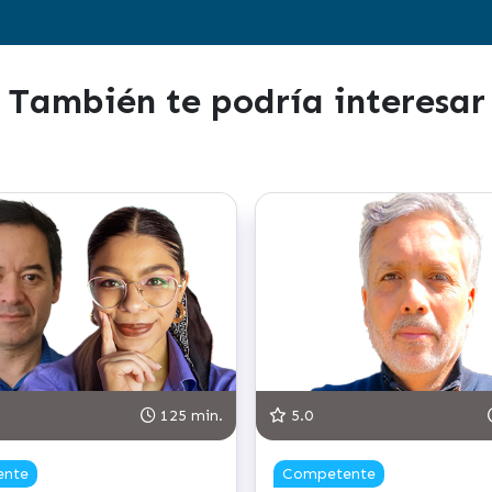
También te podría interesar
in.
5.0
113 min.
5.0
Avanzado
Avanzad