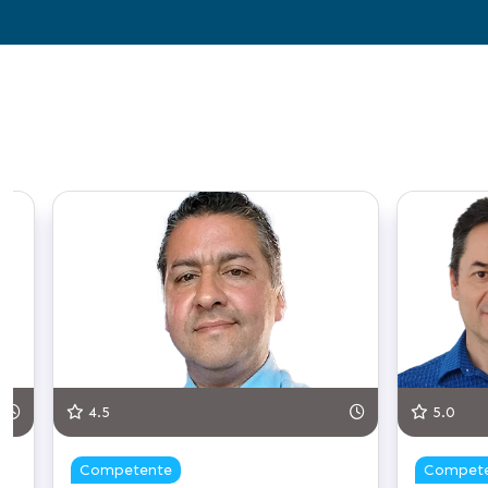
125 min.
5.0
125 m
Competente