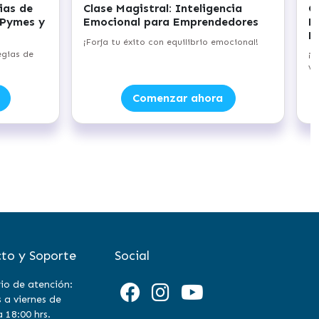
gistral: Oportunidades
Clase Magistral: Inteligen
iales en el Ámbito de las
Artificial relacionada a la
 Renovables
Automatización de Tarea
 el potencial de los negocios
¡Potencia tu eficiencia con la In
energías renovables!
Artificial!
Comenzar ahora
Comenzar ahora
to y Soporte
Social
io de atención:
 a viernes de
a 18:00 hrs.