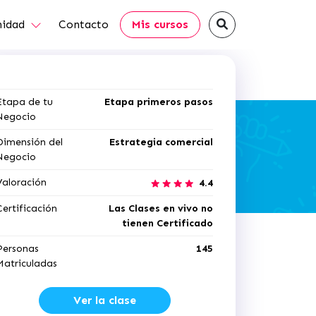
idad
Contacto
Mis cursos
Etapa de tu
Etapa primeros pasos
Negocio
Dimensión del
Estrategia comercial
Negocio
Valoración
4.4
Certificación
Las Clases en vivo no
tienen Certificado
Personas
145
Matriculadas
Ver la clase