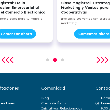
Clase Magistral: Inteligencia
Clase Ma
y
Emocional para Emprendedores
Empresar
Energías
¡Forja tu éxito con equilibrio emocional!
¡Desbloquea
verdes con 
Comenzar ahora
itaciones
Comunidad
Contac
Blog
Horar
 en Línea
Casos de Éxito
Lunes
Iniciativas Relacionadas
9:00 