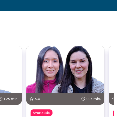
95 min.
5.0
o
Competente