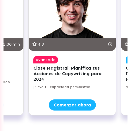
.30 min
4.8
5.0
Avanzado
Com
Clase Magistral: Planifica tus
Clas
Acciones de Copywriting para
Prác
2024
Nego
ado
¡Eleva tu capacidad persuasiva!
¡Lleva
Comenzar ahora