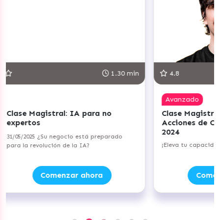
1.30 min
4.8
Avanzado
ra no
Clase Magistral: Planifica tus
Acciones de Copywriting para
2024
 preparado
¡Eleva tu capacidad persuasiva!
ora
Comenzar ahora