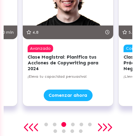
30 min
4.8
5.0
Avanzado
Com
Clase Magistral: Planifica tus
Clase
Acciones de Copywriting para
Práct
2024
Nego
do
¡Eleva tu capacidad persuasiva!
¡Lleva
Comenzar ahora