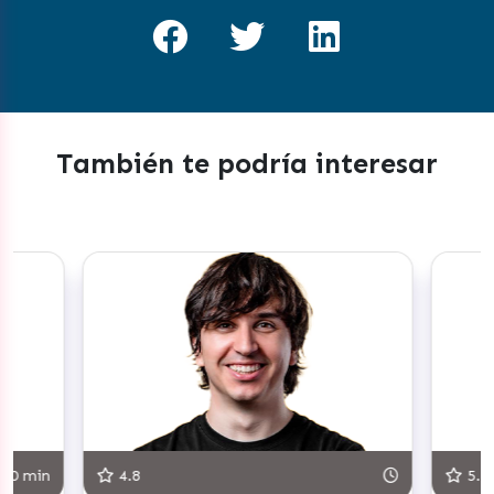
También te podría interesar
30 min
4.8
5.0