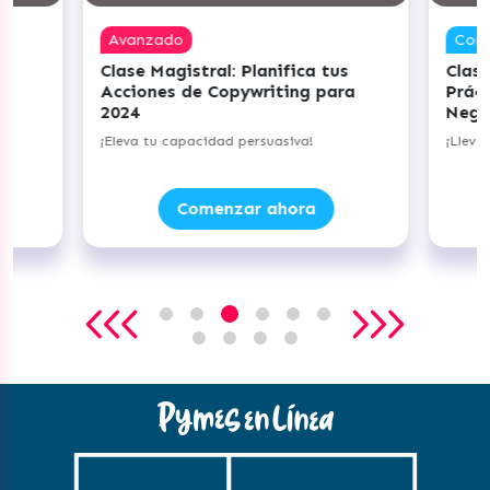
Avanzado
Com
Clase Magistral: Planifica tus
Clase
Acciones de Copywriting para
Práct
2024
Nego
do
¡Eleva tu capacidad persuasiva!
¡Lleva
Comenzar ahora