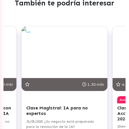
También te podría interesar
30 min
1.30 min
4.8
Ava
r con
Clase Magistral: IA para no
Clase
+ IA
expertos
Acci
2024
a — no
31/05/2025 ¿Su negocio está preparado
¡Eleva
para la revolución de la IA?