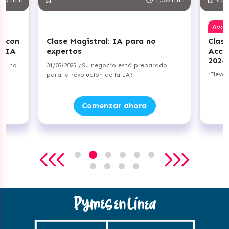
Ava
r con
Clase Magistral: IA para no
Clase
+ IA
expertos
Acci
2024
a — no
31/05/2025 ¿Su negocio está preparado
¡Eleva
para la revolución de la IA?
Comenzar ahora