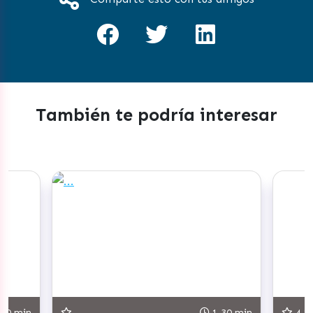
También te podría interesar
30 min
1.30 min
4.8