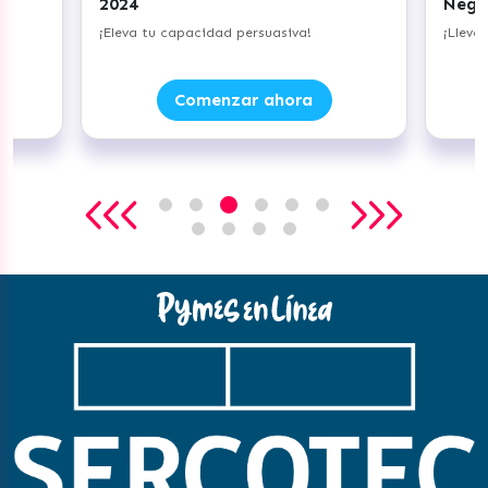
2024
Nego
do
¡Eleva tu capacidad persuasiva!
¡Lleva
Comenzar ahora