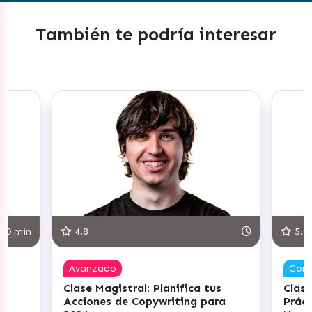
También te podría interesar
30 min
4.8
5.0
Avanzado
Com
Clase Magistral: Planifica tus
Clase
Acciones de Copywriting para
Práct