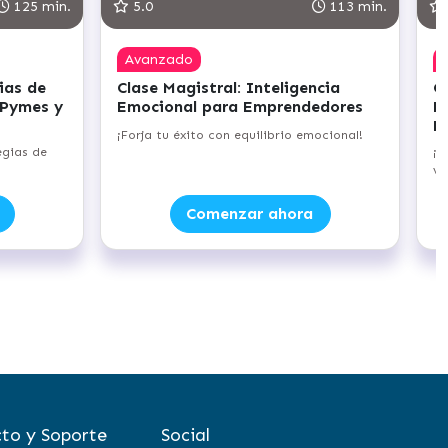
125 min.
5.0
113 min.
Avanzado
ias de
Clase Magistral: Inteligencia
C
 Pymes y
Emocional para Emprendedores
E
E
¡Forja tu éxito con equilibrio emocional!
egias de
¡D
ve
Comenzar ahora
to y Soporte
Social