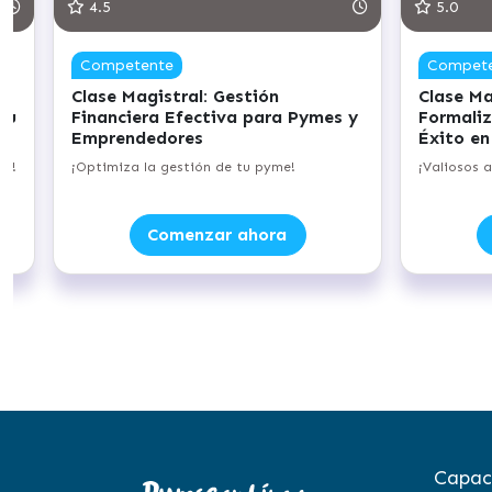
4.5
5.0
Competente
Compet
Clase Magistral: Gestión
Clase Ma
tu
Financiera Efectiva para Pymes y
Formaliz
Emprendedores
Éxito en
el!
¡Optimiza la gestión de tu pyme!
¡Valiosos 
Comenzar ahora
Capac