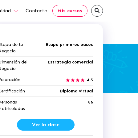
idad
Contacto
Mis cursos
Etapa de tu
Etapa primeros pasos
Negocio
Dimensión del
Estrategia comercial
Negocio
Valoración
4.5
Certificación
Diploma virtual
Personas
86
Matriculadas
Ver la clase