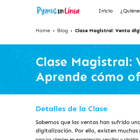
Inicio
¿Quiéne
Home
›
Blog
›
Clase Magistral: Venta dig
Clase Magistral: 
Aprende cómo ofr
Detalles de la Clase
Sabemos que las ventas han sufrido una
digitalización. Por ello, existen muchas
para los clientes en experiencias sencillas y rápi