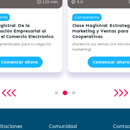
125 min.
5.0
ente
Competente
gistral: De la
Clase Magistral: Estrateg
ación Empresarial al
Marketing y Ventas para
 el Comercio Electrónico
Cooperativas
aprendizajes para tu negocio!
¡Potencia tus ventas con estrat
marketing!
Comenzar ahora
Comenzar ahora
itaciones
Comunidad
Contac