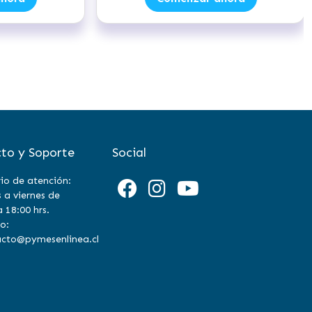
to y Soporte
Social
io de atención:
 a viernes de
a 18:00 hrs.
o:
cto@pymesenlinea.cl