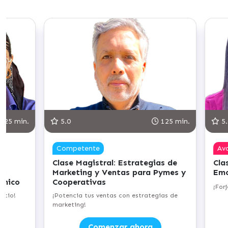
125 min.
5.0
125 min.
5.
Competente
Av
Clase Magistral: Estrategias de
Clas
al
Marketing y Ventas para Pymes y
Emo
ónico
Cooperativas
¡Forj
ocio!
¡Potencia tus ventas con estrategias de
marketing!
Comenzar ahora