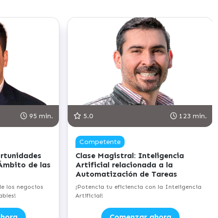
95 min.
5.0
123 min.
Competente
ortunidades
Clase Magistral: Inteligencia
Ámbito de las
Artificial relacionada a la
Automatización de Tareas
e los negocios
¡Potencia tu eficiencia con la Inteligencia
bles!
Artificial!
hora
Comenzar ahora