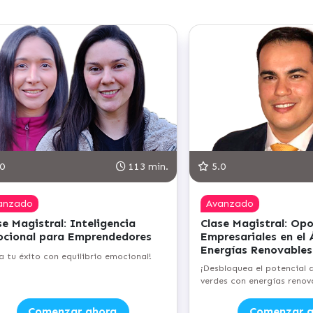
0
113 min.
5.0
anzado
Avanzado
e Magistral: Inteligencia
Clase Magistral: Op
cional para Emprendedores
Empresariales en el 
Energías Renovables
a tu éxito con equilibrio emocional!
¡Desbloquea el potencial d
verdes con energías renova
Comenzar ahora
Comenzar a