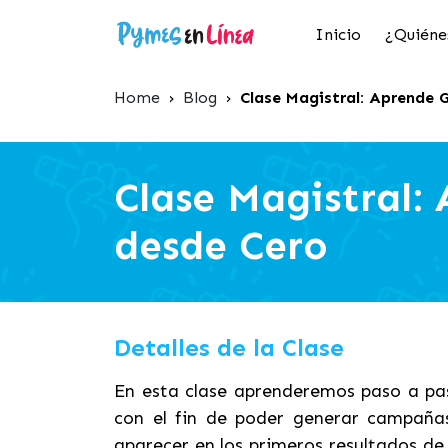
Inicio
¿Quiéne
Home
›
Blog
›
Clase Magistral: Aprende 
Clase Magistral:
desde Cero
Detalles de la Clase
En esta clase aprenderemos paso a pas
con el fin de poder generar campañas
aparecer en los primeros resultados de