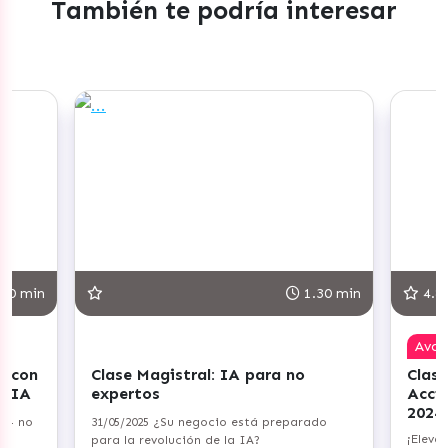
También te podría interesar
1.30 min
4.8
Avanzado
 Magistral: IA para no
Clase Magistral: Planif
tos
Acciones de Copywriti
2024
025 ¿Su negocio está preparado
¡Eleva tu capacidad persuasi
 revolución de la IA?