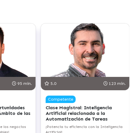
95 min.
5.0
123 min.
Competente
ortunidades
Clase Magistral: Inteligencia
Ámbito de las
Artificial relacionada a la
Automatización de Tareas
e los negocios
¡Potencia tu eficiencia con la Inteligencia
bles!
Artificial!