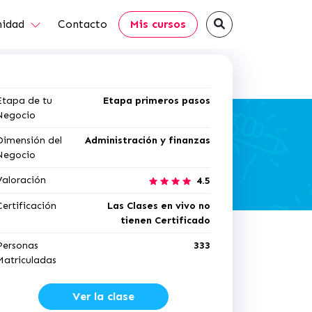
idad
Contacto
Mis cursos
Etapa de tu
Etapa primeros pasos
Negocio
Dimensión del
Administración y finanzas
Negocio
Valoración
4.5
Certificación
Las Clases en vivo no
tienen Certificado
Personas
333
Matriculadas
Ver la clase