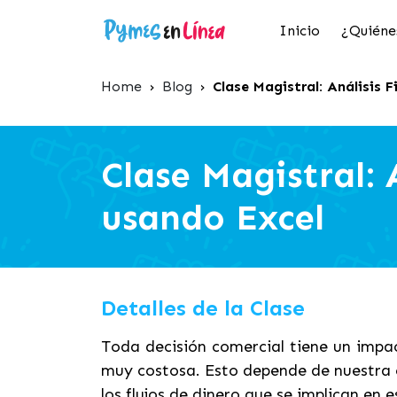
Inicio
¿Quiéne
Home
›
Blog
›
Clase Magistral: Análisis 
Clase Magistral: 
usando Excel
Detalles de la Clase
Toda decisión comercial tiene un impa
muy costosa. Esto depende de nuestra 
los flujos de dinero que se implican en 