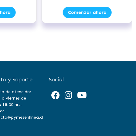
hora
Comenzar ahora
to y Soporte
Social
io de atención:
 a viernes de
a 18:00 hrs.
o:
cto@pymesenlinea.cl