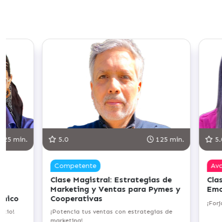
125 min.
5.0
125 min.
5.
Competente
Av
Clase Magistral: Estrategias de
Clas
al
Marketing y Ventas para Pymes y
Emo
ónico
Cooperativas
¡Forj
ocio!
¡Potencia tus ventas con estrategias de
marketing!