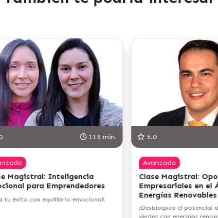
0
113 min.
5.0
anzado
Avanzado
e Magistral: Inteligencia
Clase Magistral: Op
cional para Emprendedores
Empresariales en el 
Energías Renovables
a tu éxito con equilibrio emocional!
¡Desbloquea el potencial d
verdes con energías renova