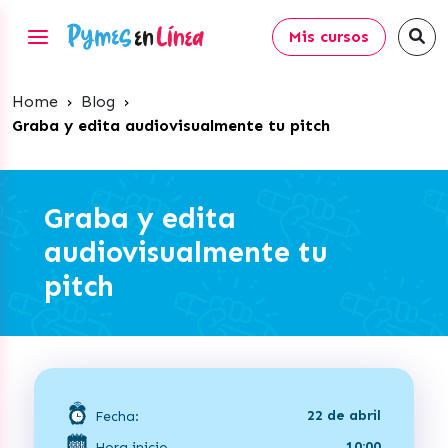
Mis cursos
Home
›
Blog
›
Graba y edita audiovisualmente tu pitch
Graba y edita
audiovisualmente tu
pitch
22 de abril
Fecha:
10:00
Hora inicio