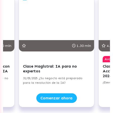
30 min
1.30 min
4.8
Ava
r con
Clase Magistral: IA para no
Clase
+ IA
expertos
Acci
2024
a — no
31/05/2025 ¿Su negocio está preparado
¡Eleva
para la revolución de la IA?
Comenzar ahora