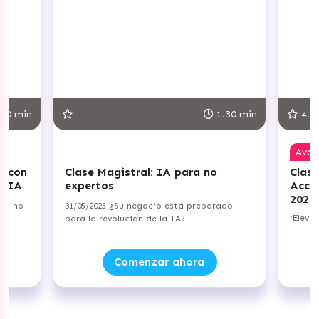
30 min
1.30 min
4.8
Ava
r con
Clase Magistral: IA para no
Clase
+ IA
expertos
Acci
2024
a — no
31/05/2025 ¿Su negocio está preparado
¡Eleva
para la revolución de la IA?
Comenzar ahora