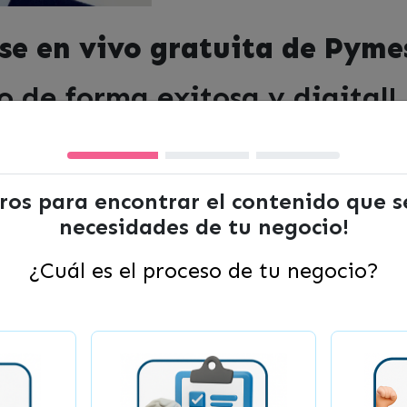
se en vivo gratuita de Pyme
o de forma exitosa y digital!
tuir tu empresa o sociedad, cómo iniciar Actividades
documentación y todo lo que tienes que saber para c
ltros para encontrar el contenido que 
necesidades de tu negocio!
lizar tu negocio de forma exi
¿Cuál es el proceso de tu negocio?
a Jason Scherpenisse:
 el portal de formalización y trámites para emprend