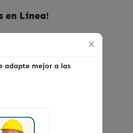
s en Línea!
 ante el SII de manera formal,
omenzar tu negocio de manera digital.
se adapte mejor a las
tosa y digital», la
edores, del Ministerio de Economía,