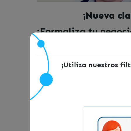
¡Nueva cla
¡Formaliza tu negoci
En esta clase te enseñaremos a consti
conocerás cuales son los requisitos, 
¡Utiliza nuestros fi
La clase «Cómo forma
lidera el especialist
Coordinador de Tu Empresa en Un Día,
Fomento y Turismo.
IMPORTANTE QUE SEPAS: