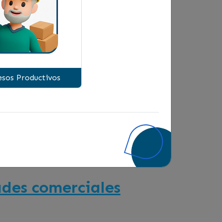
as fuera no te preocupes, también
rma exitosa y digital.
sos Productivos
ades comerciales