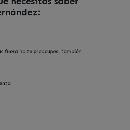
ue necesitas saber
Hernández:
as fuera no te preocupes, también
venta