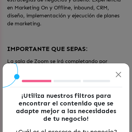
en Marketing On y Offline, inbound, CRM,
diseño, implementación y ejecución de planes
de marketing.
IMPORTANTE QUE SEPAS:
La sala de Zoom se irá completando por
orden de llegada, los cupos son limitados. Si
quedas fuera no te preocupes, también
puedes vernos a través de Facebook de
Corfo.
¡Utiliza nuestros filtros para
encontrar el contenido que se
Recomendaciones:
adapte mejor a las necesidades
Recuerda inscribirte a la clase utiliza un
de tu negocio!
CRM y mejora tus procesos mediante éste