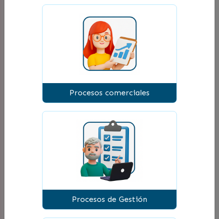
éste en el siguiente
link
.
Emociona y vende usando
Storytelling
Procesos comerciales
Procesos de Gestión