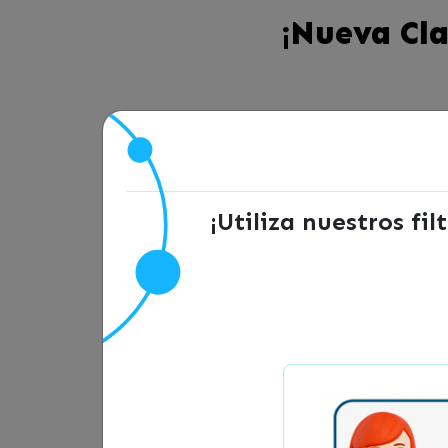
¡Nueva Cla
¡Planificación finan
¡Utiliza nuestros fi
Aprende a planificar tus finanzas con 
Conoce la importancia de los presupue
mejores tips para mantener tus finanz
La clase «Educación 
la lidera Ximena Cof