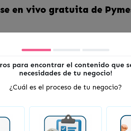
se en vivo gratuita de Pyme
ciera para emprendedores!
ltros para encontrar el contenido que 
esta clase gratuita. A crear y llevar un flujo de caja
necesidades de tu negocio!
stos y cómo llevar una organización y actualización 
as saludables.
¿Cuál es el proceso de tu negocio?
y planificación financiera p
ré: