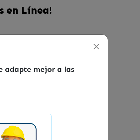
s en Línea!
se adapte mejor a las
 de manera efectiva para tu negocio.
de esto. Y también conocerás los
ara emprendedores»,