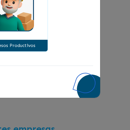
s , hoy emprendedora al 100%.
as fuera no te preocupes, también
sos Productivos
ntes empresas