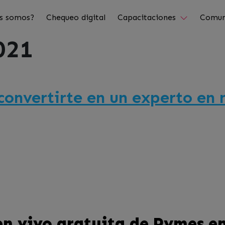
s somos?
Chequeo digital
Capacitaciones
Comun
021
 convertirte en un experto en
en vivo gratuita de Pymes e