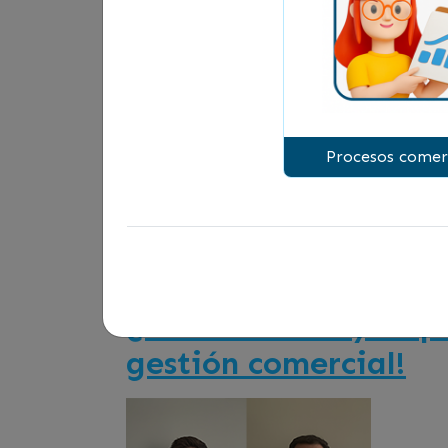
Recomendaciones:
Recuerda inscribirte a la clase me
De preferencia conéctate desde un
Si te conectas a través de un celu
Procesos comer
*
Te invitamos a revisar más contenid
¿Cómo vender y a qui
gestión comercial!