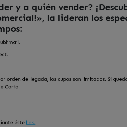
er y a quién vender? ¡Descub
mercial!», la lideran los espe
mpos:
ublimail.
ect.
r orden de llegada, los cupos son limitados. Si qued
e Corfo.
diante éste
link.