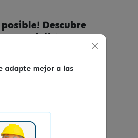
 posible! Descubre
os especialistas
se adapte mejor a las
as fuera no te preocupes, también