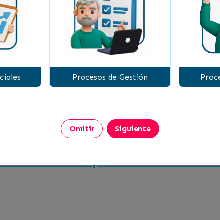
diante éste
link.
 computador, así vivirás una mejor experiencia.
lar, ingresa a zoom desde la aplicación.
ciales
Procesos de Gestión
Proce
o como éste en el siguiente
link
.
Omitir
Siguiente
én vender? ¡Descubre técnic