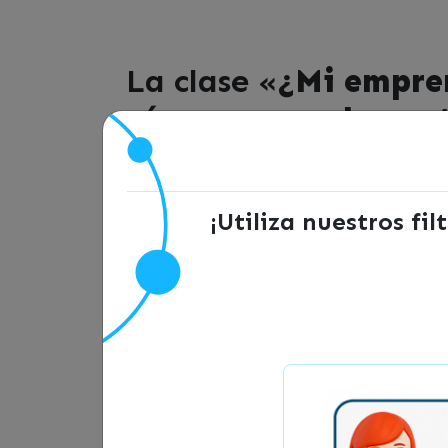
La clase «
¿Mi empren
cómo aprovechar es
Mauricio Retamal y 
Mauricio Retamal:
Comunicador Audiov
¡Utiliza nuestros fi
Mauricio Vásquez:
Experto en Marketin
IMPORTANTE QUE SEPAS:
La sala de Zoom se irá completando po
puedes vernos a través de Facebook d