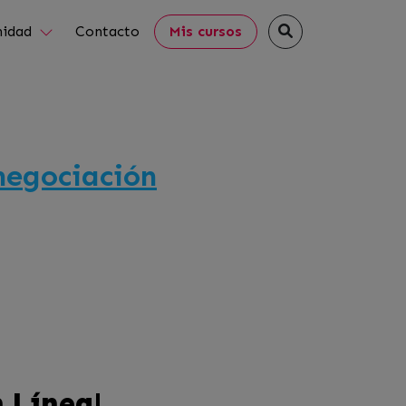
idad
Contacto
Mis cursos
 negociación
n Línea!