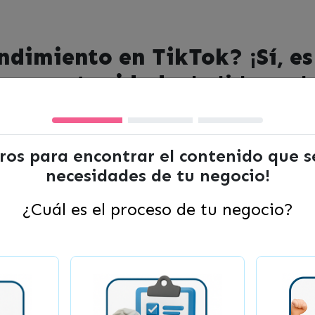
dimiento en TikTok? ¡Sí, es
ta oportunidad
«, la lideran l
Mauricio Vásquez:
isual Digital.
ltros para encontrar el contenido que 
necesidades de tu negocio!
g digital y redes sociales
¿Cuál es el proceso de tu negocio?
r orden de llegada, los cupos son limitados. Si qued
e Corfo.