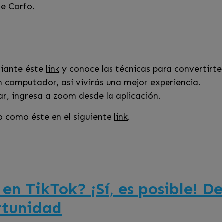
e Corfo.
diante éste
link
y conoce las técnicas para convertirt
 computador, así vivirás una mejor experiencia.
lar, ingresa a zoom desde la aplicación.
o como éste en el siguiente
link
.
n TikTok? ¡Sí, es posible! D
rtunidad