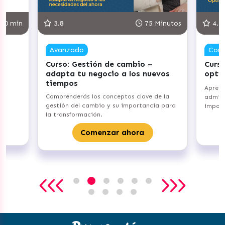
min
3.8
75 Minutos
4.8
Avanzado
Compet
Curso: Gestión de cambio –
Curso: 
adapta tu negocio a los nuevos
optimiz
tiempos
Aprenderá
Comprenderás los conceptos clave de la
administr
gestión del cambio y su importancia para
importanc
la transformación.
Comenzar ahora