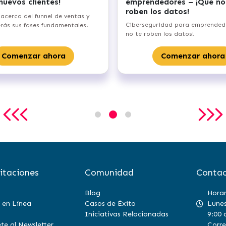
financiero – alcanza el umbral de
emprendimien
rentabilidad de tu negocio
Aprenderás a form
Aprenderás los aspectos fundamentales
emprendimiento, d
acerca del punto de equilibrio de tu
empresa hasta reg
emprendimiento.
Come
Comenzar ahora
itaciones
Comunidad
Contac
Blog
Horar
 en Línea
Casos de Éxito
Lunes
Iniciativas Relacionadas
9:00 
te al Newsletter
Corre