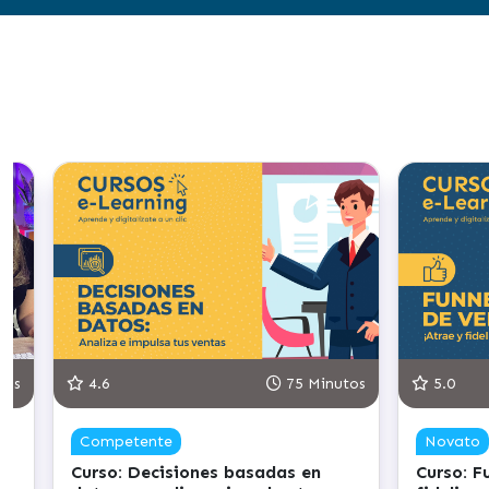
75 Minutos
5.0
90 Minutos
Novato
tas – ¡atrae y
Curso: Ciberseguridad para