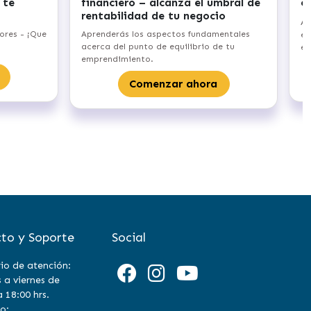
to
comunidad – haz crecer tu
comunidad digital
alizar tu
Aprenderás las bases del Community-L
esde elegir el tipo de
Growth, para crecer tu negocio en base
istrar la marca.
tu comunidad.
nzar ahora
Comenzar ahora
to y Soporte
Social
io de atención:
 a viernes de
a 18:00 hrs.
o: