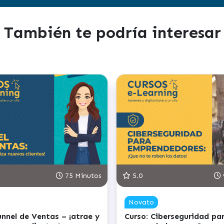
También te podría interesar
4.8
90 Minutos
4.8
Novato
Novato
Curso: Punto de equilibrio
Curso: Formali