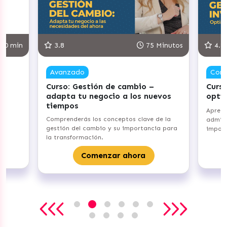
30 min
3.8
75 Minutos
4.8
Avanzado
Com
Curso: Gestión de cambio –
Curso
adapta tu negocio a los nuevos
opti
tiempos
Aprend
Comprenderás los conceptos clave de la
admini
gestión del cambio y su importancia para
import
la transformación.
Comenzar ahora