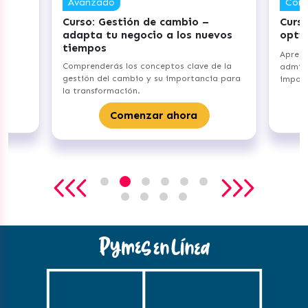
Competente
tión de cambio –
Curso: Gestiona tu Inventa
negocio a los nuevos
optimiza tus procesos
Aprenderás los fundamentos de
 los conceptos clave de la
administración de inventarios y su
cambio y su importancia para
importancia para tu emprendimien
ción.
Comenzar ahora
omenzar ahora