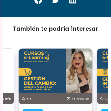
También te podría interesar
75 Minutos
4.8
90