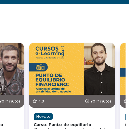
90 Minutos
4.8
90 Minutos
Novato
ra
Curso: Punto de equilibrio
C