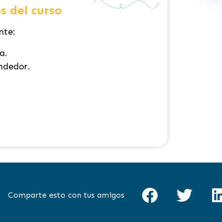
s del curso
nte:
a.
ndedor.
.
Comparte esto con tus amigos