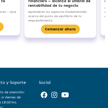
 te
financiero – alcanza el umbral de
e
rentabilidad de tu negocio
Ap
ores - ¡Que
Aprenderás los aspectos fundamentales
em
acerca del punto de equilibrio de tu
em
emprendimiento.
Comenzar ahora
to y Soporte
Social
io de atención:
 a viernes de
a 18:00 hrs.
o: