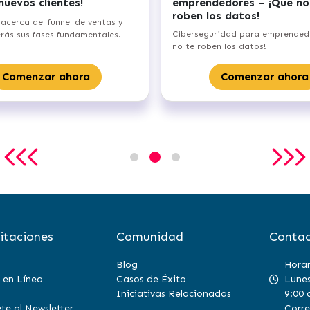
 nuevos clientes!
emprendedores – ¡Que no
roben los datos!
acerca del funnel de ventas y
Ciberseguridad para emprended
ás sus fases fundamentales.
no te roben los datos!
Comenzar ahora
Comenzar ahora
itaciones
Comunidad
Contac
Blog
Horar
 en Línea
Casos de Éxito
Lunes
Iniciativas Relacionadas
9:00 
te al Newsletter
Corre