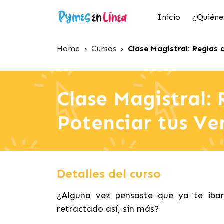
Inicio
¿Quiéne
Home
›
Cursos
›
Clase Magistral: Reglas
Clase Magistral:
Potenciar tus Ve
Detalles del curso
¿Alguna vez pensaste que ya te iban
retractado así, sin más?