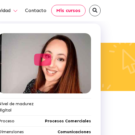
idad
Contacto
Mis cursos
Nivel de madurez
digital
Proceso
Procesos Comerciales
Dimensiones
Comunicaciones