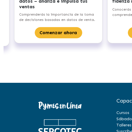
datos – analiza e impulsa tus
fideliza
ventas
Conocerás 
e
Comprenderás la importancia de la toma
comprender
de decisiones basadas en datos de venta.
Comenzar ahora
Capac
Cursos
Sábado
Talleres
Suscríbe