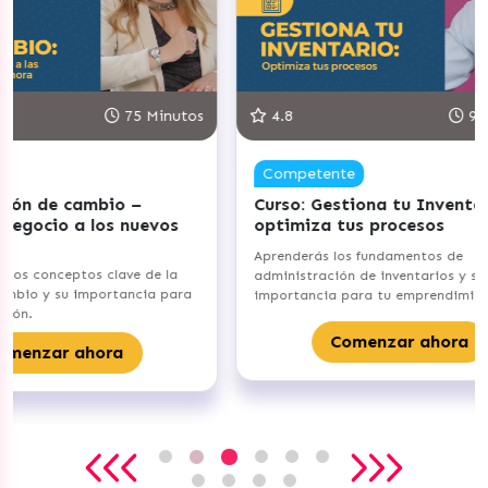
 Minutos
4.8
90 Minutos
5.
Competente
Co
–
Curso: Gestiona tu Inventario –
Cur
uevos
optimiza tus procesos
cli
emo
Aprenderás los fundamentos de
 de la
Iden
administración de inventarios y su
cia para
en c
importancia para tu emprendimiento.
sus 
Comenzar ahora