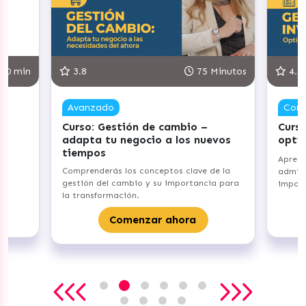
75 Minutos
4.8
90 Minutos
Competente
io –
Curso: Gestiona tu Inventario –
s nuevos
optimiza tus procesos
Aprenderás los fundamentos de
ave de la
administración de inventarios y su
tancia para
importancia para tu emprendimiento.
Comenzar ahora
a