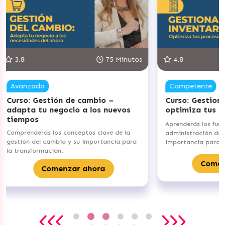
5 Minutos
4.8
90 Minutos
5
Competente
C
–
Curso: Gestiona tu Inventario –
Cu
nuevos
optimiza tus procesos
cl
em
Aprenderás los fundamentos de
e de la
Ide
administración de inventarios y su
ncia para
en 
importancia para tu emprendimiento.
sus
Comenzar ahora