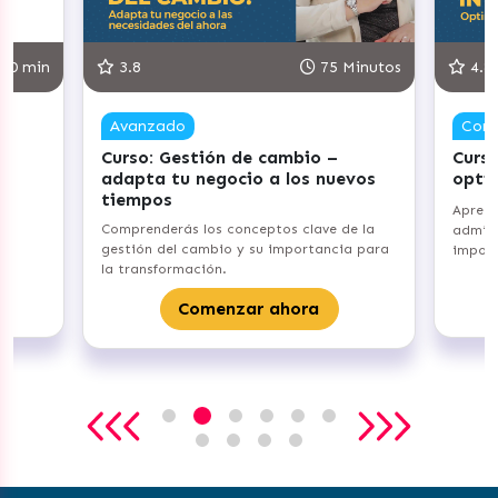
30 min
3.8
75 Minutos
4.8
Avanzado
Com
Curso: Gestión de cambio –
Curso
adapta tu negocio a los nuevos
opti
tiempos
Aprend
Comprenderás los conceptos clave de la
admini
gestión del cambio y su importancia para
import
la transformación.
Comenzar ahora