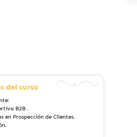
s del curso
nte:
rtiva B2B .
as en Prospección de Clientes.
ón.