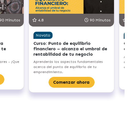
90 Minutos
5.0
90 Minutos
Novato
u
Curso: Crecimiento liderado por la
comunidad – haz crecer tu
comunidad digital
r tu
Aprenderás las bases del Community-Led
elegir el tipo de
Growth, para crecer tu negocio en base a
r la marca.
tu comunidad.
 ahora
Comenzar ahora