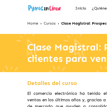
Inicio
¿Quiéne
Home
›
Cursos
›
Clase Magistral: Prospec
Clase Magistral:
clientes para ven
Detalles del curso
El comercio electrónico ha tenido 
ventas en los últimos años y, gracias a
de mercado que ayuden a consolidar