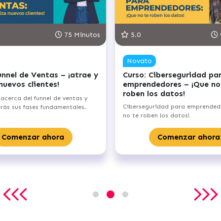
4.8
90 Minutos
4.8
Novato
Novato
urso: Punto de equilibrio
Curso: Formaliza t
inanciero – alcanza el umbral de
emprendimiento
entabilidad de tu negocio
Aprenderás a formaliza
prenderás los aspectos fundamentales
emprendimiento, desde 
cerca del punto de equilibrio de tu
empresa hasta registra
mprendimiento.
Comenzar
Comenzar ahora