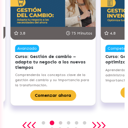
75 Minutos
4.8
90 Minutos
Competente
 –
Curso: Gestiona tu Inventario –
C
nuevos
optimiza tus procesos
c
e
Aprenderás los fundamentos de
ve de la
Id
administración de inventarios y su
ancia para
en
importancia para tu emprendimiento.
su
Comenzar ahora