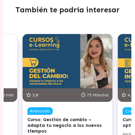
También te podría interesar
30 min
3.8
75 Minutos
4.8
Avanzado
Com
Curso: Gestión de cambio –
Curso
adapta tu negocio a los nuevos
opti
tiempos
Aprend