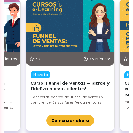
inutos
5.0
75 Minutos
5.0
Novato
Nov
n
Curso: Funnel de Ventas – ¡atrae y
Curso
s
fideliza nuevos clientes!
empr
roben
Conocerás acerca del funnel de ventas y
 toma
Cibers
comprenderás sus fases fundamentales.
venta.
no te 
Comenzar ahora