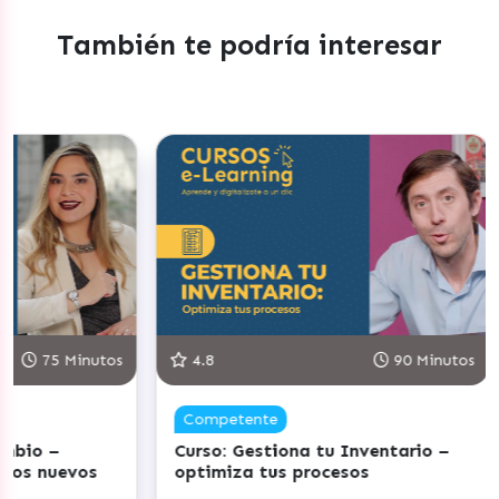
También te podría interesar
Minutos
4.8
90 Minutos
5.0
Competente
Com
Curso: Gestiona tu Inventario –
Curs
evos
optimiza tus procesos
clie
emoc