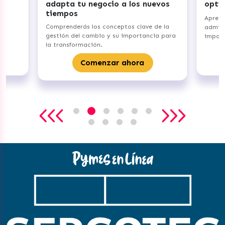
adapta tu negocio a los nuevos
opti
tiempos
Aprend
Comprenderás los conceptos clave de la
admini
gestión del cambio y su importancia para
import
la transformación.
Comenzar ahora