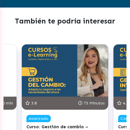
También te podría interesar
30 min
3.8
75 Minutos
4.8
Avanzado
Com
Curso: Gestión de cambio –
Curso