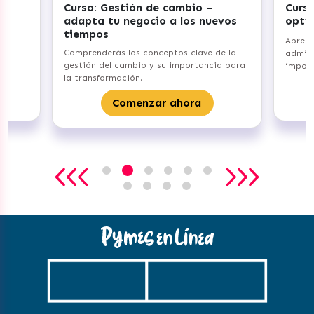
bio –
Curso: Gestiona tu Inventario –
os nuevos
optimiza tus procesos
Aprenderás los fundamentos de
clave de la
administración de inventarios y su
ortancia para
importancia para tu emprendimiento.
Comenzar ahora
ora