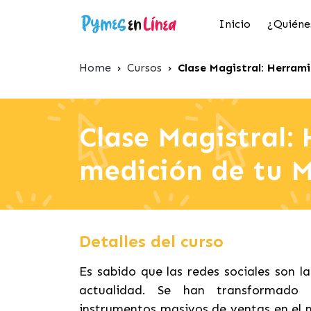
Inicio
¿Quiéne
Home
›
Cursos
›
Clase Magistral: Herrami
Clase Magistral:
medición de tu M
Detalles del curso
Es sabido que las redes sociales son l
actualidad. Se han transformado 
instrumentos masivos de ventas en el m