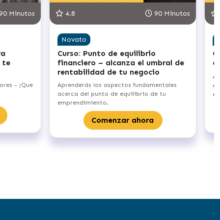
90 Minutos
4.8
90 Minutos
Novato
ra
Curso: Punto de equilibrio
C
 te
financiero – alcanza el umbral de
e
rentabilidad de tu negocio
Ap
ores - ¡Que
Aprenderás los aspectos fundamentales
em
acerca del punto de equilibrio de tu
em
emprendimiento.
Comenzar ahora