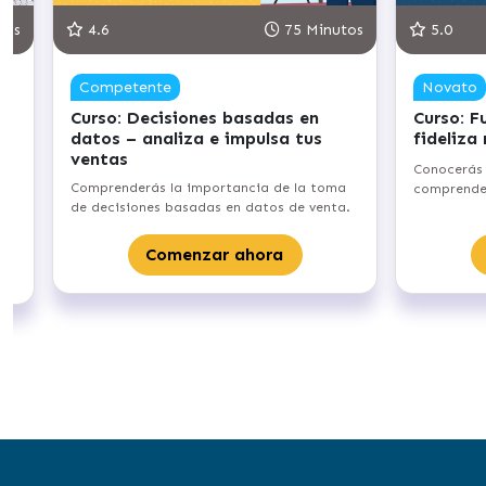
tos
4.6
75 Minutos
5.0
Competente
Novato
Curso: Decisiones basadas en
Curso: F
datos – analiza e impulsa tus
fideliza
ventas
Conocerás 
e
Comprenderás la importancia de la toma
comprender
de decisiones basadas en datos de venta.
Comenzar ahora