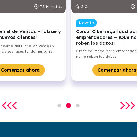
4.8
90 Minutos
4.8
Novato
Novato
Curso: Punto de equilibrio
Curso: Form
financiero – alcanza el umbral de
emprendimi
rentabilidad de tu negocio
Aprenderás a f
Aprenderás los aspectos fundamentales
emprendimiento,
acerca del punto de equilibrio de tu
empresa hasta 
emprendimiento.
Co
Comenzar ahora