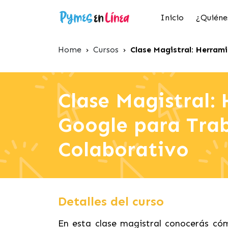
Inicio
¿Quiéne
Home
›
Cursos
›
Clase Magistral: Herram
Clase Magistral:
Google para Tra
Colaborativo
Detalles del curso
En esta clase magistral conocerás có