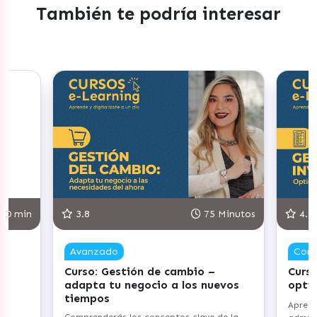
También te podría interesar
30 min
3.8
75 Minutos
4.8
Avanzado
Com
Curso: Gestión de cambio –
Curso
adapta tu negocio a los nuevos
opti
tiempos
Aprend
Comprenderás los conceptos clave de la