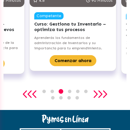
Minutos
4.8
90 Minutos
5.0
Competente
Com
Curso: Gestiona tu Inventario –
Curs
vos
optimiza tus procesos
clien
emoc
Aprenderás los fundamentos de
e la
Identi
administración de inventarios y su
a para
en com
importancia para tu emprendimiento.
sus ne
Comenzar ahora