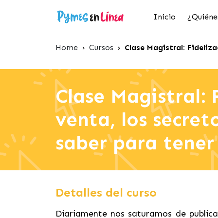
Inicio
¿Quiéne
Home
›
Cursos
›
Clase Magistral: Fideliza
Clase Magistral: 
venta, los secret
saber para tener 
Detalles del curso
Diariamente nos saturamos de publicac