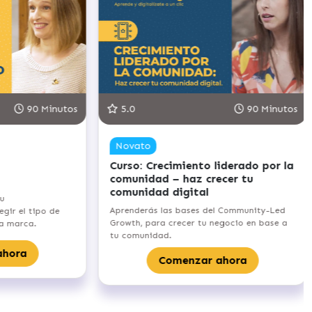
90 Minutos
5.0
90 Minutos
Novato
Curso: Crecimiento liderado por la
comunidad – haz crecer tu
comunidad digital
u
Aprenderás las bases del Community-Led
ir el tipo de
Growth, para crecer tu negocio en base a
a marca.
tu comunidad.
hora
Comenzar ahora