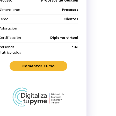
Proceso
Procesos de Gestión
Dimensiones
Procesos
Tema
Clientes
Valoración
Certificación
Diploma virtual
Personas
136
Matriculadas
Comenzar Curso