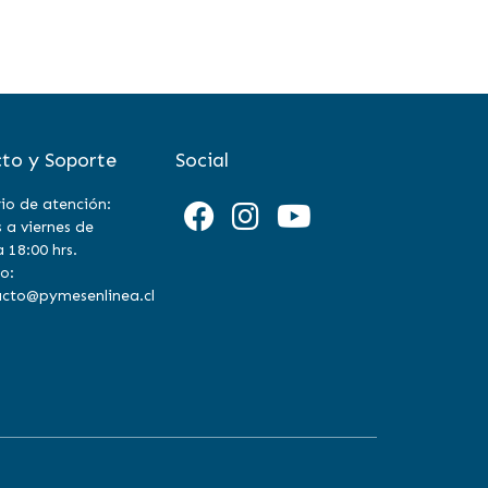
to y Soporte
Social
io de atención:
 a viernes de
a 18:00 hrs.
o:
cto@pymesenlinea.cl