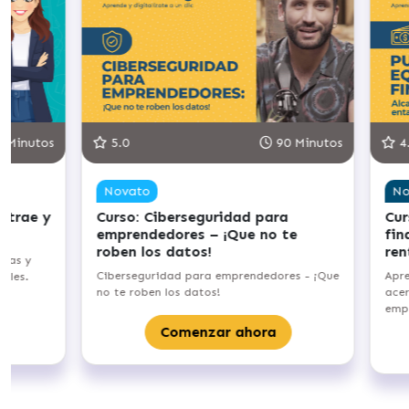
 Minutos
5.0
90 Minutos
4.
Novato
No
atrae y
Curso: Ciberseguridad para
Curs
emprendedores – ¡Que no te
fin
roben los datos!
ren
tas y
Ciberseguridad para emprendedores - ¡Que
Apre
ales.
no te roben los datos!
acerc
empr
Comenzar ahora