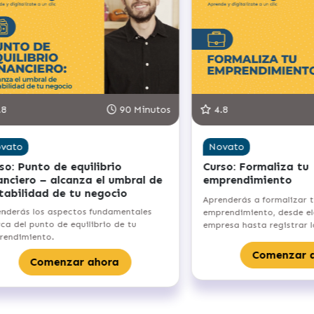
8
90 Minutos
4.8
vato
Novato
o: Punto de equilibrio
Curso: Formaliza tu
anciero – alcanza el umbral de
emprendimiento
tabilidad de tu negocio
Aprenderás a formalizar t
nderás los aspectos fundamentales
emprendimiento, desde eleg
a del punto de equilibrio de tu
empresa hasta registrar l
endimiento.
Comenzar a
Comenzar ahora